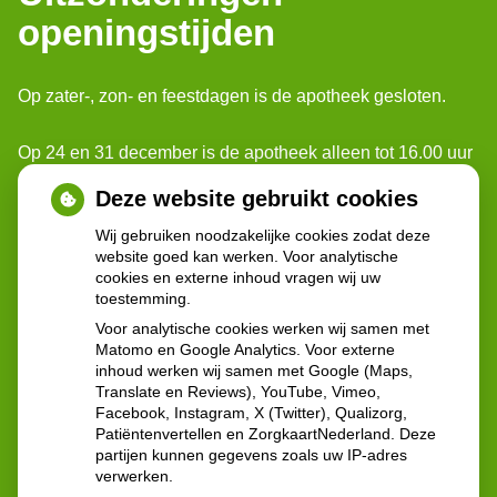
openingstijden
Op zater-, zon- en feestdagen is de apotheek gesloten.
Op 24 en 31 december is de apotheek alleen tot 16.00 uur
geopend.
Deze website gebruikt cookies
Wij gebruiken noodzakelijke cookies zodat deze
Voor spoedgevallen buiten onze openingstijden, kunt u
website goed kan werken. Voor analytische
terecht bij: Poli-apotheek Reinier de Graaf.
cookies en externe inhoud vragen wij uw
Ze zijn geopend: 24 uur per dag 7 dagen per week
toestemming.
Voor analytische cookies werken wij samen met
Contactgegevens:
Matomo en Google Analytics. Voor externe
inhoud werken wij samen met Google (Maps,
Reinier de Graafweg 5
Translate en Reviews), YouTube, Vimeo,
2625 AD Delft
Facebook, Instagram, X (Twitter), Qualizorg,
Tel:
015 - 212 57 60
Patiëntenvertellen en ZorgkaartNederland. Deze
partijen kunnen gegevens zoals uw IP-adres
verwerken.