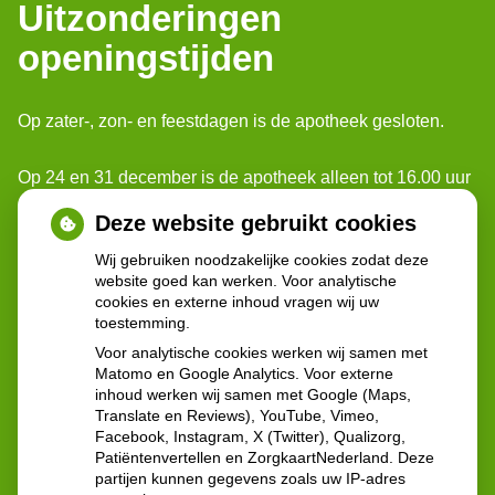
Uitzonderingen
openingstijden
Op zater-, zon- en feestdagen is de apotheek gesloten.
Op 24 en 31 december is de apotheek alleen tot 16.00 uur
geopend.
Deze website gebruikt cookies
Wij gebruiken noodzakelijke cookies zodat deze
Voor spoedgevallen buiten onze openingstijden, kunt u
website goed kan werken. Voor analytische
terecht bij: Poli-apotheek Reinier de Graaf.
cookies en externe inhoud vragen wij uw
Ze zijn geopend: 24 uur per dag 7 dagen per week
toestemming.
Voor analytische cookies werken wij samen met
Contactgegevens:
Matomo en Google Analytics. Voor externe
inhoud werken wij samen met Google (Maps,
Reinier de Graafweg 5
Translate en Reviews), YouTube, Vimeo,
2625 AD Delft
Facebook, Instagram, X (Twitter), Qualizorg,
Tel:
015 - 212 57 60
Patiëntenvertellen en ZorgkaartNederland. Deze
partijen kunnen gegevens zoals uw IP-adres