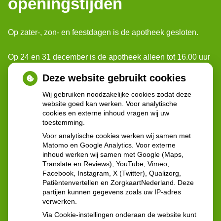
openingstijden
Op zater-, zon- en feestdagen is de apotheek gesloten.
Op 24 en 31 december is de apotheek alleen tot 16.00 uur
geopend.
Deze website gebruikt cookies
Voor spoedgevallen buiten onze openingstijden, kunt u
Wij gebruiken noodzakelijke cookies zodat deze
website goed kan werken. Voor analytische
terecht bij: Poli-apotheek Reinier de Graaf.
cookies en externe inhoud vragen wij uw
Ze zijn geopend: 24 uur per dag 7 dagen per week
toestemming.
Voor analytische cookies werken wij samen met
Contactgegevens:
Matomo en Google Analytics. Voor externe
inhoud werken wij samen met Google (Maps,
Reinier de Graafweg 5
Translate en Reviews), YouTube, Vimeo,
2625 AD Delft
Facebook, Instagram, X (Twitter), Qualizorg,
Tel:
015 - 212 57 60
Patiëntenvertellen en ZorgkaartNederland. Deze
partijen kunnen gegevens zoals uw IP-adres
verwerken.
Via Cookie-instellingen onderaan de website kunt