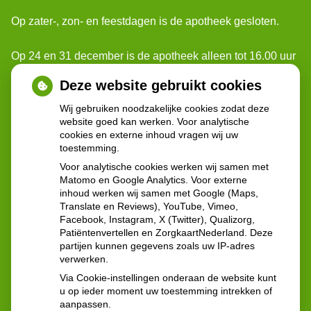
Op zater-, zon- en feestdagen is de apotheek gesloten.
Op 24 en 31 december is de apotheek alleen tot 16.00 uur
geopend.
Deze website gebruikt cookies
Wij gebruiken noodzakelijke cookies zodat deze
Voor spoedgevallen buiten onze openingstijden, kunt u
website goed kan werken. Voor analytische
terecht bij: Poli-apotheek Reinier de Graaf.
cookies en externe inhoud vragen wij uw
Ze zijn geopend: 24 uur per dag 7 dagen per week
toestemming.
Voor analytische cookies werken wij samen met
Contactgegevens:
Matomo en Google Analytics. Voor externe
inhoud werken wij samen met Google (Maps,
Reinier de Graafweg 5
Translate en Reviews), YouTube, Vimeo,
2625 AD Delft
Facebook, Instagram, X (Twitter), Qualizorg,
Tel:
015 - 212 57 60
Patiëntenvertellen en ZorgkaartNederland. Deze
partijen kunnen gegevens zoals uw IP-adres
verwerken.
Via Cookie-instellingen onderaan de website kunt
u op ieder moment uw toestemming intrekken of
aanpassen.