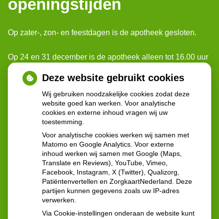
openingstijden
Op zater-, zon- en feestdagen is de apotheek gesloten.
Op 24 en 31 december is de apotheek alleen tot 16.00 uur
geopend.
Deze website gebruikt cookies
Voor spoedgevallen buiten onze openingstijden, kunt u
Wij gebruiken noodzakelijke cookies zodat deze
website goed kan werken. Voor analytische
terecht bij: Poli-apotheek Reinier de Graaf.
cookies en externe inhoud vragen wij uw
Ze zijn geopend: 24 uur per dag 7 dagen per week
toestemming.
Voor analytische cookies werken wij samen met
Contactgegevens:
Matomo en Google Analytics. Voor externe
inhoud werken wij samen met Google (Maps,
Reinier de Graafweg 5
Translate en Reviews), YouTube, Vimeo,
2625 AD Delft
Facebook, Instagram, X (Twitter), Qualizorg,
Tel:
015 - 212 57 60
Patiëntenvertellen en ZorgkaartNederland. Deze
partijen kunnen gegevens zoals uw IP-adres
verwerken.
Via Cookie-instellingen onderaan de website kunt