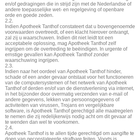
en/of gedragingen die in strijd zijn met de Nederlandse of
andere toepasselijke wet- en regelgeving of openbare
orde en goede zeden.
2.2.
Indien Apotheek Tanthof constateert dat u bovengenoemde
voorwaarden overtreedt, of een klacht hierover ontvangt,
zal zij u waarschuwen. Indien dit niet leidt tot een
acceptabele oplossing, mag Apotheek Tanthof zelf
ingrijpen om de overtreding te beëindigen. In urgente of
ernstige gevallen kan Apotheek Tanthof zonder
waarschuwing ingrijpen.
2.3.
Indien naar het oordeel van Apotheek Tanthof hinder,
schade of een ander gevaar ontstaat voor het functioneren
van de computersystemen of het netwerk van Apotheek
Tanthof of derden en/of van de dienstverlening via internet,
in het bijzonder door overmatig verzenden van e-mail of
andere gegevens, lekken van persoonsgegevens of
activiteiten van virussen, Trojans en vergelijkbare
software, is Apotheek Tanthof gerechtigd alle maatregelen
te nemen die zij redelijkerwijs nodig acht om dit gevaar af
te wenden dan wel te voorkomen.
2.4.
Apotheek Tanthof is te allen tijde gerechtigd om aangifte te
doen van geconstateerde strafbare feiten. Voorts is