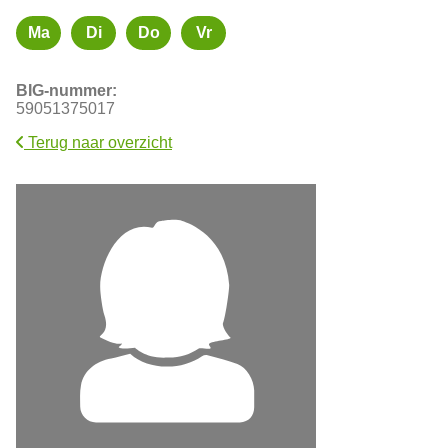
Ma
Di
Do
Vr
Maandag
Dinsdag
Donderdag
Vrijdag
BIG-nummer:
59051375017
Terug naar overzicht