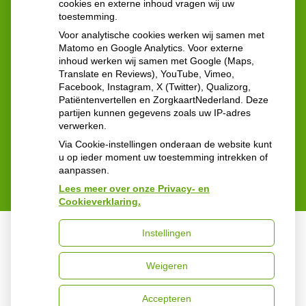
cookies en externe inhoud vragen wij uw
Ze zijn geopend: 24 uur per dag 7 dagen per week
toestemming.
Voor analytische cookies werken wij samen met
Contactgegevens:
Matomo en Google Analytics. Voor externe
inhoud werken wij samen met Google (Maps,
Reinier de Graafweg 5
Translate en Reviews), YouTube, Vimeo,
2625 AD Delft
Facebook, Instagram, X (Twitter), Qualizorg,
Tel:
015 - 212 57 60
Patiëntenvertellen en ZorgkaartNederland. Deze
partijen kunnen gegevens zoals uw IP-adres
verwerken.
Via Cookie-instellingen onderaan de website kunt
u op ieder moment uw toestemming intrekken of
aanpassen.
Lees meer over onze Privacy- en
Cookieverklaring.
Instellingen
Uw Zorg Online
|
Beheer
Weigeren
Privacy verklaring
|
Cookie-instellingen
|
Voorwaarden
Accepteren