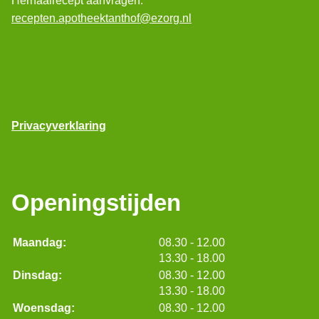
Herhaalrecept aanvragen:
recepten.apotheektanthof@ezorg.nl
Privacyverklaring
Openingstijden
tot
Maandag:
08.30
- 12.00
tot
13.30
- 18.00
tot
Dinsdag:
08.30
- 12.00
tot
13.30
- 18.00
tot
Woensdag:
08.30
- 12.00