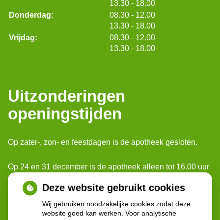
tot
13.30
- 18.00
tot
Donderdag:
08.30
- 12.00
tot
13.30
- 18.00
tot
Vrijdag:
08.30
- 12.00
tot
13.30
- 18.00
Uitzonderingen
openingstijden
Op zater-, zon- en feestdagen is de apotheek gesloten.
Op 24 en 31 december is de apotheek alleen tot 16.00 uur
geopend.
Deze website gebruikt cookies
Voor spoedgevallen buiten onze openingstijden, kunt u
Wij gebruiken noodzakelijke cookies zodat deze
website goed kan werken. Voor analytische
terecht bij: Poli-apotheek Reinier de Graaf.