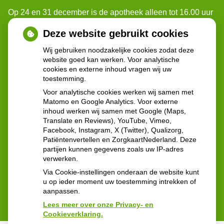
Op 24 en 31 december is de apotheek alleen tot 16.00 uur
geopend.
Deze website gebruikt cookies
Voor spoedgevallen buiten onze openingstijden, kunt u
Wij gebruiken noodzakelijke cookies zodat deze
website goed kan werken. Voor analytische
terecht bij: Poli-apotheek Reinier de Graaf.
cookies en externe inhoud vragen wij uw
Ze zijn geopend: 24 uur per dag 7 dagen per week
toestemming.
Voor analytische cookies werken wij samen met
Contactgegevens:
Matomo en Google Analytics. Voor externe
inhoud werken wij samen met Google (Maps,
Reinier de Graafweg 5
Translate en Reviews), YouTube, Vimeo,
2625 AD Delft
Facebook, Instagram, X (Twitter), Qualizorg,
Tel:
015 - 212 57 60
Patiëntenvertellen en ZorgkaartNederland. Deze
partijen kunnen gegevens zoals uw IP-adres
verwerken.
Via Cookie-instellingen onderaan de website kunt
u op ieder moment uw toestemming intrekken of
aanpassen.
Lees meer over onze Privacy- en
Cookieverklaring.