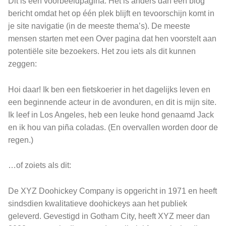
Dit is een voorbeeldpagina. Het is anders dan een blog
bericht omdat het op één plek blijft en tevoorschijn komt in
je site navigatie (in de meeste thema’s). De meeste
mensen starten met een Over pagina dat hen voorstelt aan
potentiële site bezoekers. Het zou iets als dit kunnen
zeggen:
Hoi daar! Ik ben een fietskoerier in het dagelijks leven en
een beginnende acteur in de avonduren, en dit is mijn site.
Ik leef in Los Angeles, heb een leuke hond genaamd Jack
en ik hou van piña coladas. (En overvallen worden door de
regen.)
…of zoiets als dit:
De XYZ Doohickey Company is opgericht in 1971 en heeft
sindsdien kwalitatieve doohickeys aan het publiek
geleverd. Gevestigd in Gotham City, heeft XYZ meer dan